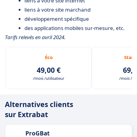
liens à votre site internet
liens à votre site marchand
développement spécifique
des applications mobiles sur-mesure, etc.
Tarifs relevés en avril 2024.
Éco
Stan
49,00 €
69,0
/mois /utilisateur
/mois /uti
Alternatives clients
sur Extrabat
ProGBat