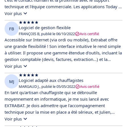
c'est le contact humain et la proximité avec le support
technique et l'équipe commerciale. Les applications Today et
Extradoc simplifient énormément notre gestion quotidienne
Voir plus
!
Logiciel de gestion flexible
FB
FRANÇOIS B, publié le 06/10/2022
Avis certifié
Accessible sur Internet (via ordi ou mobile), Extrabat offre
une grande flexibilité ! Son interface intuitive le rend simple
à utiliser. Il propose une gamme étendue d'outils, incluant la
gestion comptable (devis, factures, extraction...) et la
gestion commerciale (agenda, planning, notifications,
Voir plus
optimisation des déplacements pour les rendez-vous
clients...).
Logiciel adapté aux chauffagistes
MJ
MARGAUD J., publié le 05/05/2022
Avis certifié
En tant qu'artisan chauffagiste qui se débrouille
moyennement en informatique, je me suis lancé avec
EXTRABAT. Je dois admettre que l'accompagnement
technique pour la mise en place a été sérieux, et Julien,
chargé de la formation, s'est avéré très agréable, à l'écoute
Voir plus
et compétent. Les fonctionnalités de ce logiciel sont bien au-