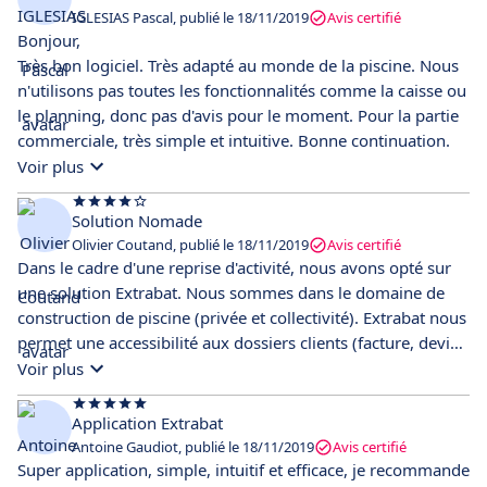
IGLESIAS Pascal, publié le 18/11/2019
Avis certifié
Bonjour,
Très bon logiciel. Très adapté au monde de la piscine. Nous
n'utilisons pas toutes les fonctionnalités comme la caisse ou
le planning, donc pas d'avis pour le moment. Pour la partie
commerciale, très simple et intuitive. Bonne continuation.
Voir plus
Solution Nomade
Olivier Coutand, publié le 18/11/2019
Avis certifié
Dans le cadre d'une reprise d'activité, nous avons opté sur
une solution Extrabat. Nous sommes dans le domaine de
construction de piscine (privée et collectivité). Extrabat nous
permet une accessibilité aux dossiers clients (facture, devis,
plans, photo) et ce quelque soit notre emplacement. Nous
Voir plus
apprécions les tableaux de bords pour la gestion
saisonnière de notre activité. J'ai mis 4 étoiles car nous
Application Extrabat
n'utilisons pas la totalité de l'application (planning chantier,
Antoine Gaudiot, publié le 18/11/2019
Avis certifié
module sms). La structuration de leur Hotline Sav (en ligne)
Super application, simple, intuitif et efficace, je recommande