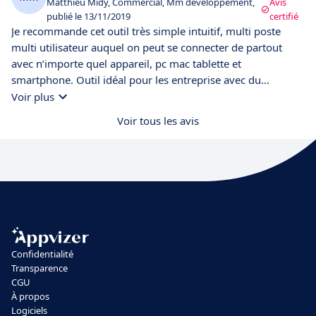
Matthieu Midy, Commercial, Mm développement,
Avis
publié le 13/11/2019
certifié
Je recommande cet outil très simple intuitif, multi poste
multi utilisateur auquel on peut se connecter de partout
avec n’importe quel appareil, pc mac tablette et
smartphone. Outil idéal pour les entreprise avec du
personnel en mobilité.
Voir plus
Voir tous les avis
Confidentialité
Transparence
CGU
À propos
Logiciels