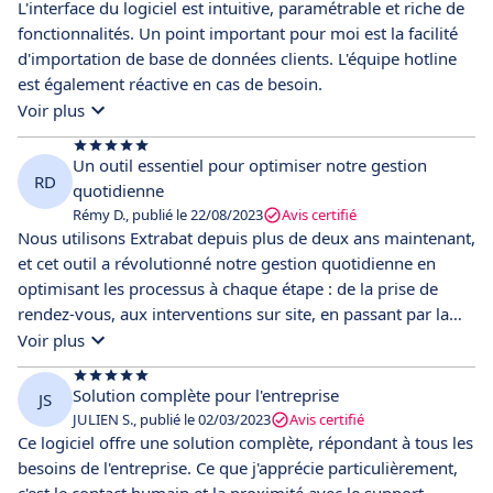
L'interface du logiciel est intuitive, paramétrable et riche de
fonctionnalités. Un point important pour moi est la facilité
d'importation de base de données clients. L'équipe hotline
est également réactive en cas de besoin.
Voir plus
Un outil essentiel pour optimiser notre gestion
RD
quotidienne
Rémy D., publié le 22/08/2023
Avis certifié
Nous utilisons Extrabat depuis plus de deux ans maintenant,
et cet outil a révolutionné notre gestion quotidienne en
optimisant les processus à chaque étape : de la prise de
rendez-vous, aux interventions sur site, en passant par la
facturation et la comptabilité. Les applications mobiles
Voir plus
Extrabat Today et ExtraDoc enrichissent encore cette
expérience. Étant souvent en déplacement, je trouve ces
Solution complète pour l'entreprise
JS
outils absolument indispensables !
JULIEN S., publié le 02/03/2023
Avis certifié
Ce logiciel offre une solution complète, répondant à tous les
besoins de l'entreprise. Ce que j'apprécie particulièrement,