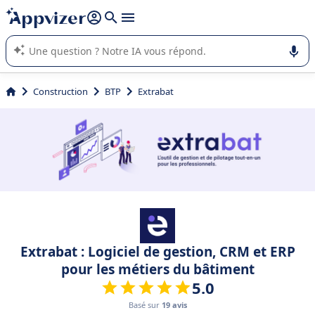
répondre (plusieurs lignes avec
shift + entrée
).
L'IA de Appvizer vous guide dans l'utilisation ou la sélection de
logiciel SaaS en entreprise.
Construction
BTP
Extrabat
Extrabat : Logiciel de gestion, CRM et ERP
pour les métiers du bâtiment
5.0
Basé sur
19 avis