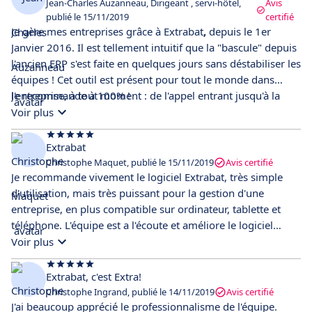
Jean-Charles Auzanneau, Dirigeant , servi-hôtel,
Avis
publié le 15/11/2019
certifié
Je gère mes entreprises grâce à Extrabat
,
depuis le 1er
Janvier 2016. Il est tellement intuitif que la "bascule" depuis
l'ancien ERP s'est faite en quelques jours sans déstabiliser les
équipes ! Cet outil est présent pour tout le monde dans
l'entreprise, à tout moment : de l'appel entrant jusqu'à la
Je recommande à 100% !
facturation, les techniciens sur la route avec leurs tablettes,
Voir plus
les commerciaux sur le terrain pour établir les devis et
prises de commandes, le dirigeant (moi-même) avec les
Extrabat
tableaux de bord et extractions de données...sur mon
Christophe Maquet, publié le 15/11/2019
Avis certifié
téléphone ;-) L'agenda partagé est aussi une nouvelle source
Je recommande vivement le logiciel Extrabat, très simple
de dialogue et de bonne organisation de l'entreprise
d'utilisation, mais très puissant pour la gestion d'une
(pourtant en multi-sites...!)
entreprise, en plus compatible sur ordinateur, tablette et
téléphone. L'équipe est a l'écoute et améliore le logiciel
souvent pour être toujours au top.
Voir plus
Extrabat, c'est Extra!
Christophe Ingrand, publié le 14/11/2019
Avis certifié
J'ai beaucoup apprécié le professionnalisme de l'équipe.