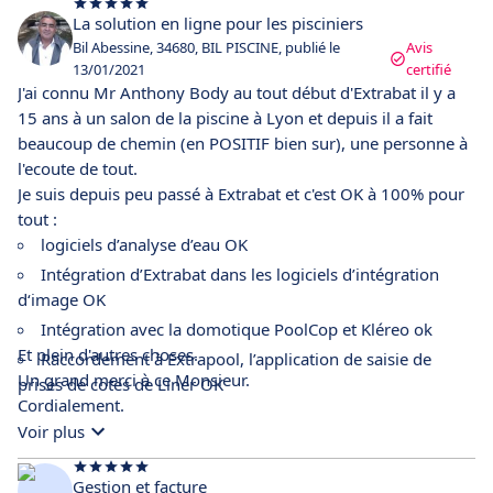
delà de ce à quoi je m'attendais, et son utilisation est assez
La solution en ligne pour les pisciniers
intuitive. Cependant, je sais que je devrai vraiment
Bil Abessine, 34680, BIL PISCINE, publié le
Avis
m'investir sérieusement dans une formation pour en
13/01/2021
certifié
J'ai connu Mr Anthony Body au tout début d'Extrabat il y a
exploiter tout le potentiel !
15 ans à un salon de la piscine à Lyon et depuis il a fait
beaucoup de chemin (en POSITIF bien sur), une personne à
l'ecoute de tout.
Je suis depuis peu passé à Extrabat et c'est OK à 100% pour
tout :
logiciels d’analyse d’eau OK
Intégration d’Extrabat dans les logiciels d’intégration
d‘image OK
Intégration avec la domotique PoolCop et Kléreo ok
Et plein d'autres choses.
Raccordement à Extrapool, l’application de saisie de
Un grand merci à ce Monsieur.
prises de cotes de Liner OK
Cordialement.
Voir plus
Gestion et facture