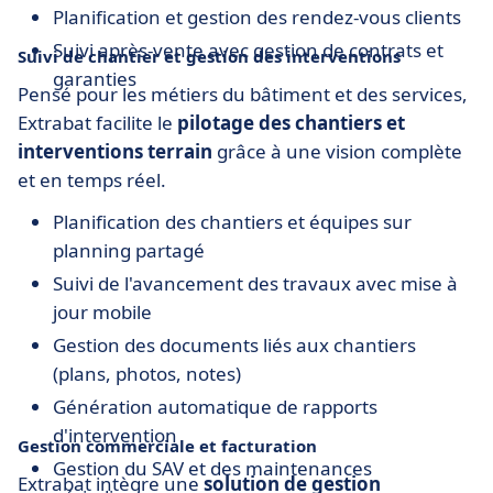
Planification et gestion des rendez-vous clients
Suivi après-vente avec gestion de contrats et
Suivi de chantier et gestion des interventions
garanties
Pensé pour les métiers du bâtiment et des services,
Extrabat facilite le
pilotage des chantiers et
interventions terrain
grâce à une vision complète
et en temps réel.
Planification des chantiers et équipes sur
planning partagé
Suivi de l'avancement des travaux avec mise à
jour mobile
Gestion des documents liés aux chantiers
(plans, photos, notes)
Génération automatique de rapports
d'intervention
Gestion commerciale et facturation
Gestion du SAV et des maintenances
Extrabat intègre une
solution de gestion