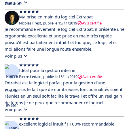
permet un retour relativement rapide en cas de bug et pour
Voir plus
terminer le coût est dérisoire au regard des autres solutions.
Ma prise en main du logiciel Extrabat
Nicolas Prest, publié le 15/11/2019
Avis certifié
Je recommande vivement le logiciel Extrabat, il présente une
ergonomie excellente et une prise en main très rapide
puisqu'il est parfaitement intuitif et ludique, ce logiciel et
moi allons faire une longue route ensemble.
Voir plus
Idéal pour la gestion interne
Pierre Ledain, publié le 15/11/2019
Avis certifié
Extrabat est le logiciel parfait pour la gestion d'une
entreprise, le fait que de nombreuses fonctionnalités soient
réunies en un seul soft facilite le travail et offre un réel gain
de temps.Je ne peux que recommander ce logiciel.
Voir plus
excellent logiciel intuitif ! 100% recommandable