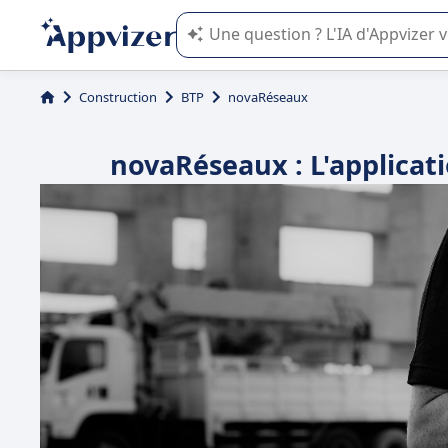
L'IA de Appvizer vous guide dans l'uti
Construction
BTP
novaRéseaux
novaRéseaux : L'applicati