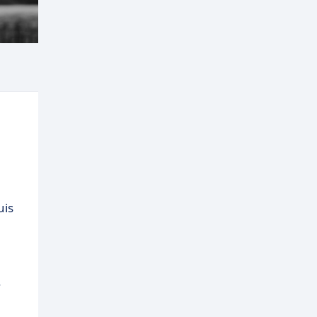
uis
.