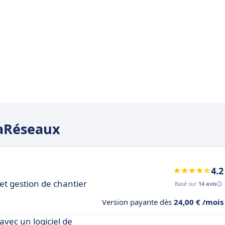
vaRéseaux
4.2
 et gestion de chantier
Basé sur
14 avis
Version payante dès
24,00 € /mois
avec un logiciel de