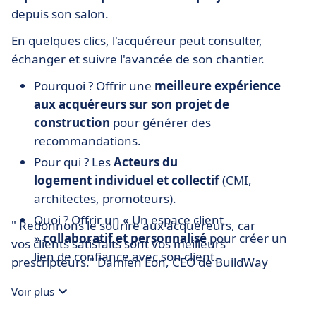
depuis son salon.
En quelques clics, l'acquéreur peut consulter,
échanger et suivre l'avancée de son chantier.
Pourquoi ? Offrir une
meilleure expérience
aux acquéreurs sur son projet de
construction
pour générer des
recommandations.
Pour qui ? Les
Acteurs du
logement individuel et collectif
(CMI,
architectes, promoteurs).
Quoi ? Offrir un « Un espace client
" Redonnons le sourire aux acquéreurs, car
»
collaboratif et personnalisé
pour créer un
vos clients satisfaits sont vos meilleurs
lien de confiance avec son client.
prescripteurs." Damien Eon, CEO de BuildWay
L’offre ? En marque blanche ou en marque
Voir plus
grise.