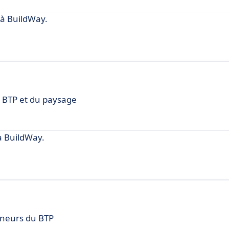
à BuildWay.
u BTP et du paysage
 BuildWay.
reneurs du BTP