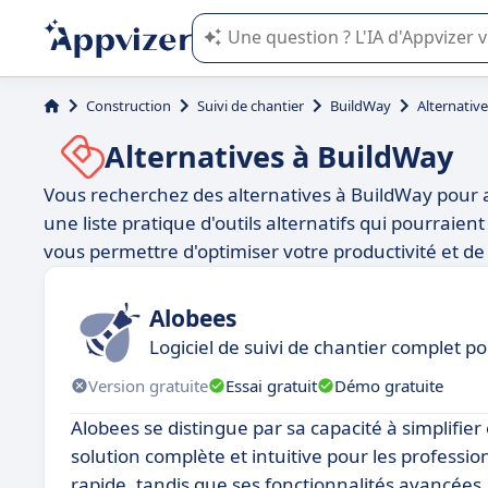
L'IA de Appvizer vous guide dans l'uti
Construction
Suivi de chantier
BuildWay
Alternativ
Alternatives à BuildWay
Vous recherchez des alternatives à BuildWay pour a
une liste pratique d'outils alternatifs qui pourrai
vous permettre d'optimiser votre productivité et de 
Alobees
Logiciel de suivi de chantier complet p
Version gratuite
Essai gratuit
Démo gratuite
Alobees se distingue par sa capacité à simplifier
solution complète et intuitive pour les professi
rapide, tandis que ses fonctionnalités avancées, t