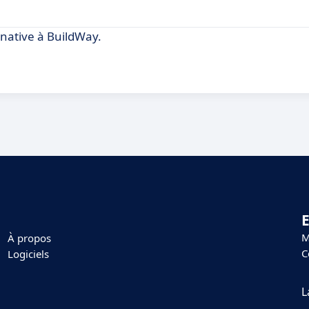
rnative à BuildWay.
E
M
À propos
C
Logiciels
L