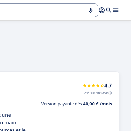
4.7
Basé sur
188 avis
Version payante dès
40,00 € /mois
t une
 en main
ources et le