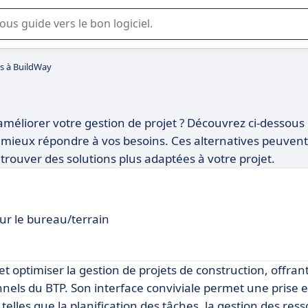
lisation ou la sélection de logiciel SaaS en entreprise.
es à BuildWay
méliorer votre gestion de projet ? Découvrez ci-dessous
ent mieux répondre à vos besoins. Ces alternatives peuvent
trouver des solutions plus adaptées à votre projet.
our le bureau/terrain
 et optimiser la gestion de projets de construction, offran
onnels du BTP. Son interface conviviale permet une prise
elles que la planification des tâches, la gestion des ress