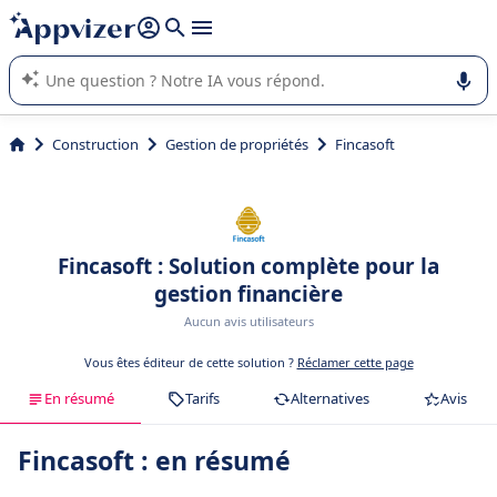
répondre (plusieurs lignes avec
shift + entrée
).
L'IA de Appvizer vous guide dans l'utilisation ou la sélection de
logiciel SaaS en entreprise.
Construction
Gestion de propriétés
Fincasoft
Fincasoft : Solution complète pour la
gestion financière
Aucun avis utilisateurs
Vous êtes éditeur de cette solution ?
Réclamer cette page
En résumé
Tarifs
Alternatives
Avis
Fincasoft : en résumé