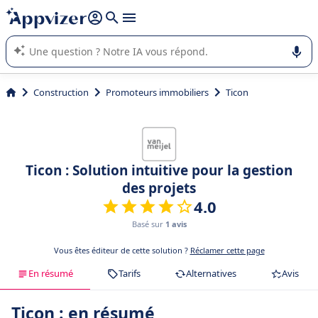
répondre (plusieurs lignes avec
shift + entrée
).
L'IA de Appvizer vous guide dans l'utilisation ou la sélection de
logiciel SaaS en entreprise.
Construction
Promoteurs immobiliers
Ticon
Ticon : Solution intuitive pour la gestion
des projets
4.0
Basé sur
1 avis
Vous êtes éditeur de cette solution ?
Réclamer cette page
En résumé
Tarifs
Alternatives
Avis
Ticon : en résumé