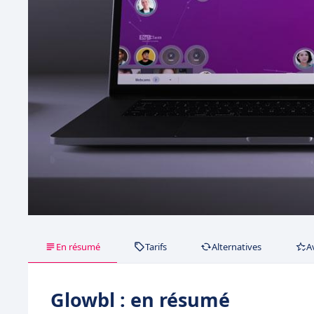
En résumé
Tarifs
Alternatives
A
Glowbl : en résumé