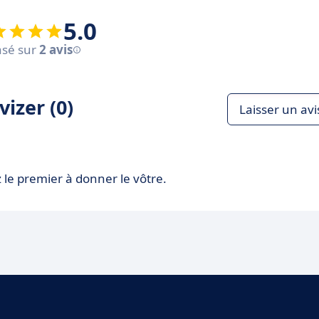
5.0
sé sur
2 avis
izer (0)
Laisser un avi
 le premier à donner le vôtre.