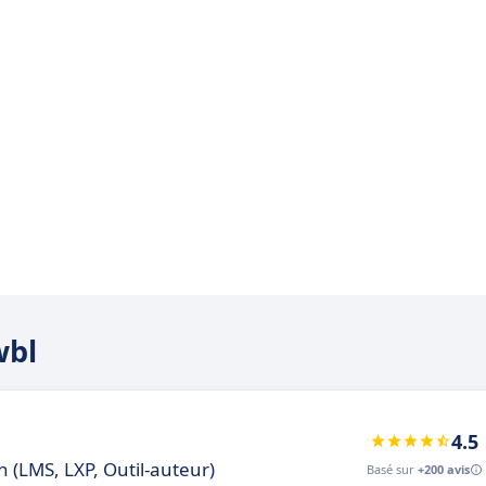
wbl
4.5
 (LMS, LXP, Outil-auteur)
Basé sur
+200 avis