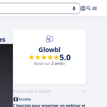
es
Glowbl
5.0
Basé sur
2 avis
Articles liés à Glowbl
Modèle
7 logiciels pour organiser un webinar et