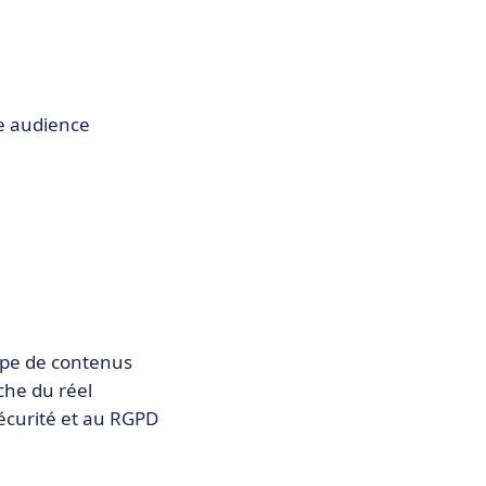
e audience
ype de contenus
che du réel
écurité et au RGPD