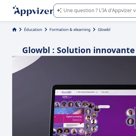
L'IA de Appvizer vous guide dans l'uti
Éducation
Formation & elearning
Glowbl
Glowbl : Solution innovante 