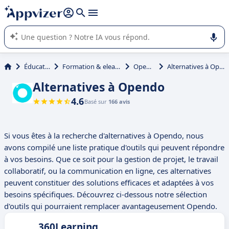
répondre (plusieurs lignes avec
shift + entrée
).
L'IA de Appvizer vous guide dans l'utilisation ou la sélection de
logiciel SaaS en entreprise.
Éducation
Formation & elearning
Opendo
Alternatives à Opendo
Alternatives à Opendo
4.6
Basé sur
166 avis
Si vous êtes à la recherche d'alternatives à Opendo, nous
avons compilé une liste pratique d'outils qui peuvent répondre
à vos besoins. Que ce soit pour la gestion de projet, le travail
collaboratif, ou la communication en ligne, ces alternatives
peuvent constituer des solutions efficaces et adaptées à vos
besoins spécifiques. Découvrez ci-dessous notre sélection
d'outils qui pourraient remplacer avantageusement Opendo.
360Learning