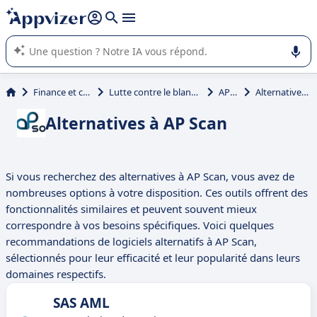
répondre (plusieurs lignes avec
shift + entrée
).
L'IA de Appvizer vous guide dans l'utilisation ou la sélection de
logiciel SaaS en entreprise.
Finance et comptabilité
Lutte contre le blanchiment d'argent
AP Scan
Alternatives à AP Scan
Alternatives à AP Scan
Si vous recherchez des alternatives à AP Scan, vous avez de
nombreuses options à votre disposition. Ces outils offrent des
fonctionnalités similaires et peuvent souvent mieux
correspondre à vos besoins spécifiques. Voici quelques
recommandations de logiciels alternatifs à AP Scan,
sélectionnés pour leur efficacité et leur popularité dans leurs
domaines respectifs.
SAS AML