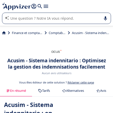
répondre (plusieurs lignes avec
shift + entrée
).
L'IA de Appvizer vous guide dans l'utilisation ou la sélection de
logiciel SaaS en entreprise.
Finance et comptabilité
Comptabilité
Acusim - Sistema indennitario
Acusim - Sistema indennitario : Optimisez
la gestion des indemnisations facilement
Aucun avis utilisateurs
Vous êtes éditeur de cette solution ?
Réclamer cette page
En résumé
Tarifs
Alternatives
Avis
Acusim - Sistema