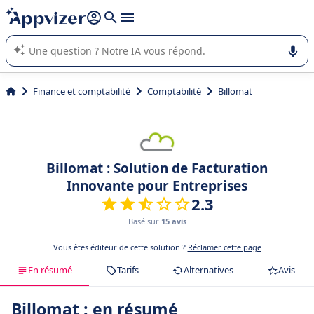
répondre (plusieurs lignes avec
shift + entrée
).
L'IA de Appvizer vous guide dans l'utilisation ou la sélection de
logiciel SaaS en entreprise.
Finance et comptabilité
Comptabilité
Billomat
Billomat : Solution de Facturation
Innovante pour Entreprises
2.3
Basé sur
15 avis
Vous êtes éditeur de cette solution ?
Réclamer cette page
En résumé
Tarifs
Alternatives
Avis
Billomat : en résumé