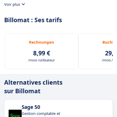
Voir plus
Billomat : Ses tarifs
Rechnungen
Buchha
8,99 €
29,9
/mois /utilisateur
/mois /uti
Alternatives clients
sur Billomat
Sage 50
Gestion comptable et