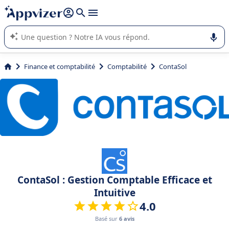
répondre (plusieurs lignes avec
shift + entrée
).
L'IA de Appvizer vous guide dans l'utilisation ou la sélection de
logiciel SaaS en entreprise.
Finance et comptabilité
Comptabilité
ContaSol
ContaSol : Gestion Comptable Efficace et
Intuitive
4.0
Basé sur
6 avis