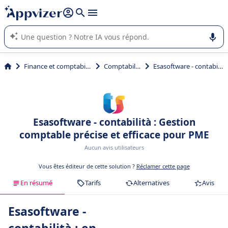
répondre (plusieurs lignes avec
shift + entrée
).
L'IA de Appvizer vous guide dans l'utilisation ou la sélection de
logiciel SaaS en entreprise.
Finance et comptabilité
Comptabilité
Esasoftware - contabilità
Esasoftware - contabilità : Gestion
comptable précise et efficace pour PME
Aucun avis utilisateurs
Vous êtes éditeur de cette solution ?
Réclamer cette page
En résumé
Tarifs
Alternatives
Avis
Esasoftware -