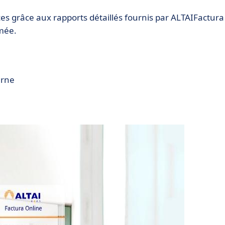
es grâce aux rapports détaillés fournis par ALTAIFactura
rmée.
erne