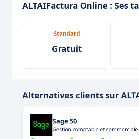
ALTAIFactura Online : Ses ta
Standard
Gratuit
Alternatives clients sur AL
Sage 50
Gestion comptable et commerciale 