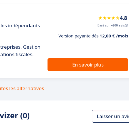
4.8
r les indépendants
Basé sur
+200 avis
Version payante dès
12,00 € /mois
ntreprises. Gestion
ations fiscales.
En savoir plus
utes les alternatives
izer (0)
Laisser un avi