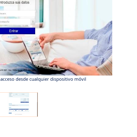
 acceso desde cualquier dispositivo móvil