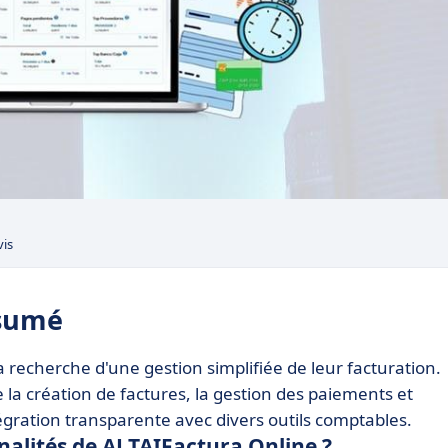
vis
ésumé
 recherche d'une gestion simplifiée de leur facturation.
ite la création de factures, la gestion des paiements et
tégration transparente avec divers outils comptables.
nnalités de ALTAIFactura Online ?