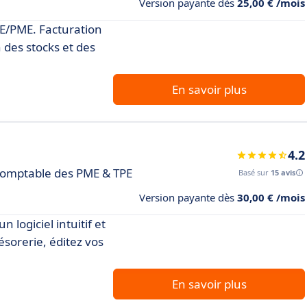
Version payante dès
25,00 € /mois
PE/PME. Facturation
 des stocks et des
En savoir plus
4.2
 comptable des PME & TPE
Basé sur
15 avis
Version payante dès
30,00 € /mois
 logiciel intuitif et
résorerie, éditez vos
En savoir plus