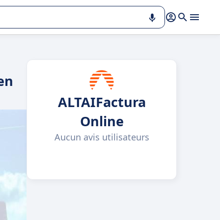
en
ALTAIFactura
Online
Aucun avis utilisateurs