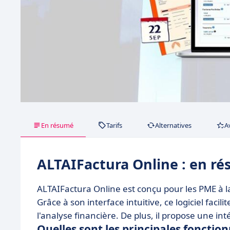
En résumé
Tarifs
Alternatives
A
ALTAIFactura Online : en r
ALTAIFactura Online est conçu pour les PME à la
Grâce à son interface intuitive, ce logiciel facil
l'analyse financière. De plus, il propose une in
Quelles sont les principales fonctio