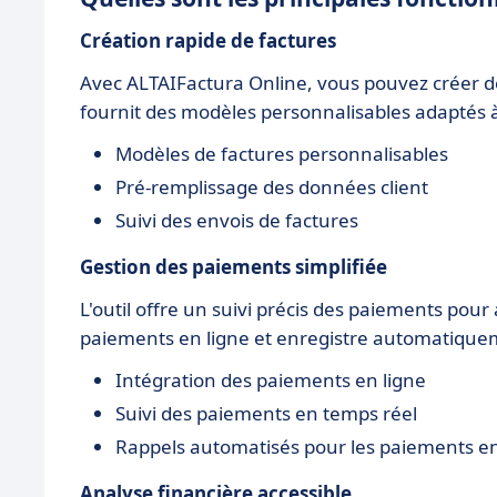
Création rapide de factures
Avec ALTAIFactura Online, vous pouvez créer des
fournit des modèles personnalisables adaptés à 
Modèles de factures personnalisables
Pré-remplissage des données client
Suivi des envois de factures
Gestion des paiements simplifiée
L'outil offre un suivi précis des paiements pour 
paiements en ligne et enregistre automatiquem
Intégration des paiements en ligne
Suivi des paiements en temps réel
Rappels automatisés pour les paiements en
Analyse financière accessible