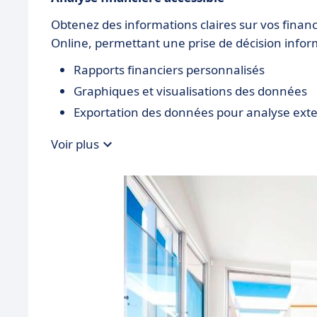
Obtenez des informations claires sur vos financ
Online, permettant une prise de décision info
Rapports financiers personnalisés
Graphiques et visualisations des données
Exportation des données pour analyse ext
Voir plus