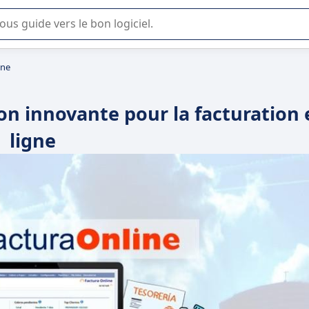
lisation ou la sélection de logiciel SaaS en entreprise.
ine
on innovante pour la facturation 
ligne