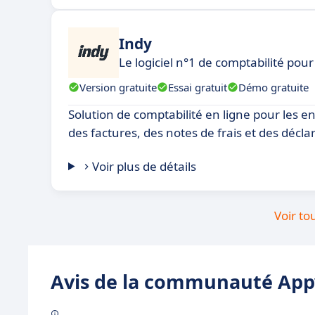
Indy
Le logiciel n°1 de comptabilité pou
Version gratuite
Essai gratuit
Démo gratuite
Solution de comptabilité en ligne pour les e
des factures, des notes de frais et des déclar
Voir plus de détails
Voir to
Avis de la communauté Appv