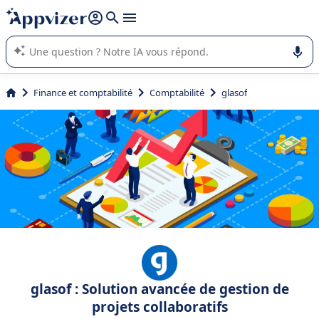
répondre (plusieurs lignes avec
shift + entrée
).
L'IA de Appvizer vous guide dans l'utilisation ou la sélection de
logiciel SaaS en entreprise.
Finance et comptabilité
Comptabilité
glasof
glasof : Solution avancée de gestion de
projets collaboratifs