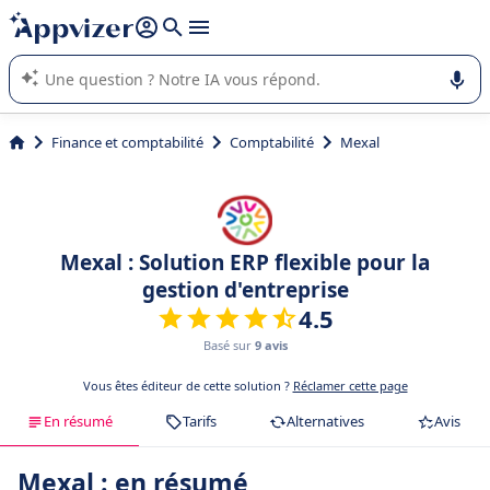
répondre (plusieurs lignes avec
shift + entrée
).
L'IA de Appvizer vous guide dans l'utilisation ou la sélection de
logiciel SaaS en entreprise.
Finance et comptabilité
Comptabilité
Mexal
Mexal : Solution ERP flexible pour la
gestion d'entreprise
4.5
Basé sur
9 avis
Vous êtes éditeur de cette solution ?
Réclamer cette page
En résumé
Tarifs
Alternatives
Avis
Mexal : en résumé