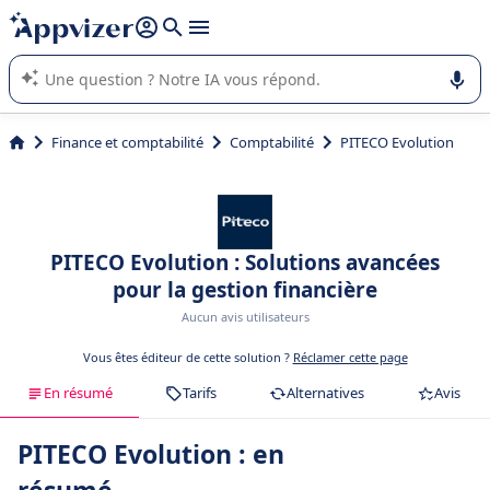
répondre (plusieurs lignes avec
shift + entrée
).
L'IA de Appvizer vous guide dans l'utilisation ou la sélection de
logiciel SaaS en entreprise.
Finance et comptabilité
Comptabilité
PITECO Evolution
PITECO Evolution : Solutions avancées
pour la gestion financière
Aucun avis utilisateurs
Vous êtes éditeur de cette solution ?
Réclamer cette page
En résumé
Tarifs
Alternatives
Avis
PITECO Evolution : en