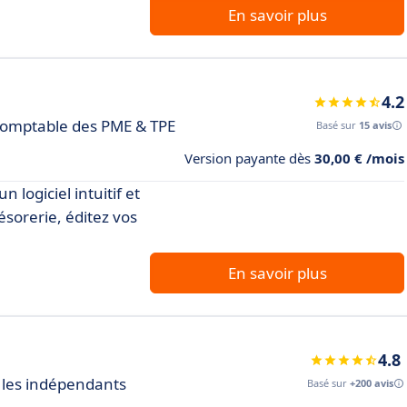
En savoir plus
4.2
 comptable des PME & TPE
Basé sur
15 avis
Version payante dès
30,00 € /mois
 logiciel intuitif et
résorerie, éditez vos
En savoir plus
4.8
r les indépendants
Basé sur
+200 avis