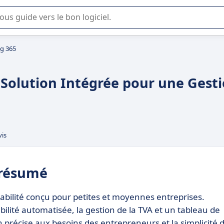
lisation ou la sélection de logiciel SaaS en entreprise.
g 365
Solution Intégrée pour une Gest
vis
 résumé
abilité conçu pour petites et moyennes entreprises.
bilité automatisée, la gestion de la TVA et un tableau de
on précise aux besoins des entrepreneurs et la simplicité 