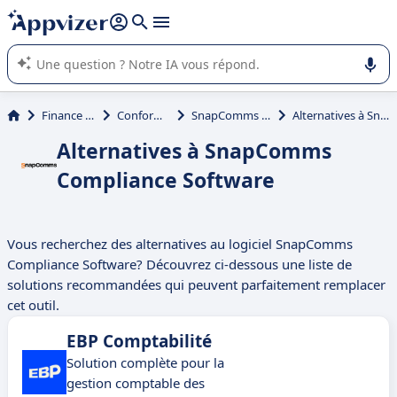
répondre (plusieurs lignes avec
shift + entrée
).
L'IA de Appvizer vous guide dans l'utilisation ou la sélection de
logiciel SaaS en entreprise.
Finance et comptabilité
Conformité comptable
SnapComms Compliance Software
Alternatives à SnapComms Compliance Software
Alternatives à SnapComms
Compliance Software
Vous recherchez des alternatives au logiciel SnapComms
Compliance Software? Découvrez ci-dessous une liste de
solutions recommandées qui peuvent parfaitement remplacer
cet outil.
EBP Comptabilité
Solution complète pour la
gestion comptable des