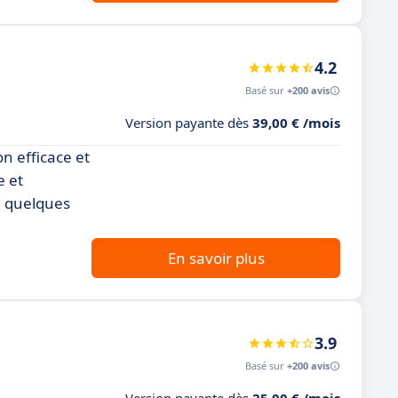
4.2
Basé sur
+200 avis
Version payante dès
39,00 € /mois
on efficace et
e et
n quelques
En savoir plus
3.9
Basé sur
+200 avis