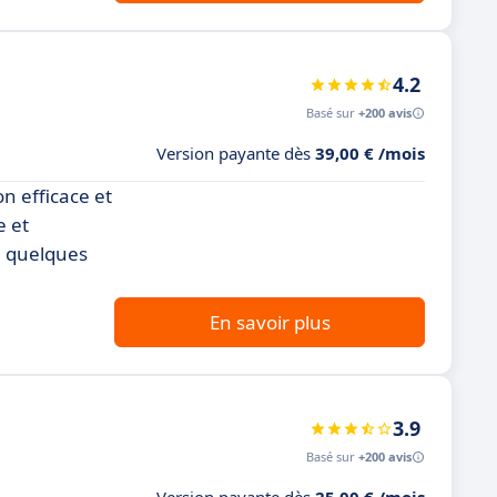
4.2
Basé sur
+200 avis
Version payante dès
39,00 € /mois
on efficace et
e et
n quelques
En savoir plus
3.9
Basé sur
+200 avis