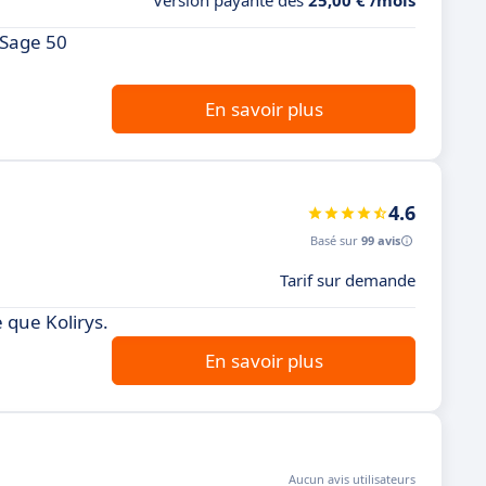
Version payante dès
25,00 € /mois
 Sage 50
En savoir plus
4.6
Basé sur
99 avis
Tarif sur demande
 que Kolirys.
En savoir plus
Aucun avis utilisateurs