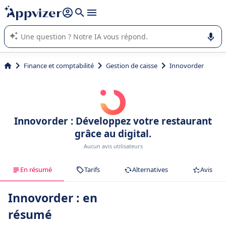
répondre (plusieurs lignes avec
shift + entrée
).
L'IA de Appvizer vous guide dans l'utilisation ou la sélection de
logiciel SaaS en entreprise.
Finance et comptabilité
Gestion de caisse
Innovorder
Innovorder : Développez votre restaurant
grâce au digital.
Aucun avis utilisateurs
En résumé
Tarifs
Alternatives
Avis
Innovorder : en
résumé