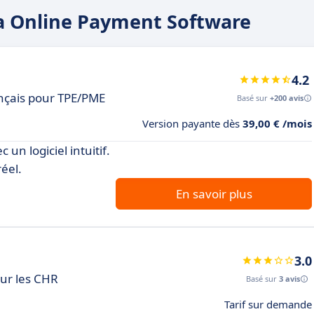
ita Online Payment Software
4.2
ançais pour TPE/PME
Basé sur
+200 avis
Version payante dès
39,00 € /mois
un logiciel intuitif.
éel.
En savoir plus
3.0
our les CHR
Basé sur
3 avis
Tarif sur demande