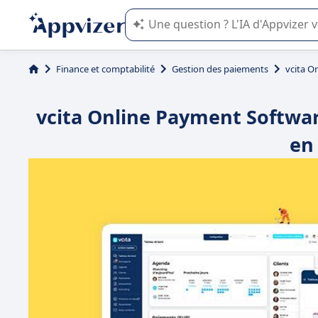
L'IA de Appvizer vous guide dans l'uti
Finance et comptabilité
Gestion des paiements
vcita O
vcita Online Payment Software
en