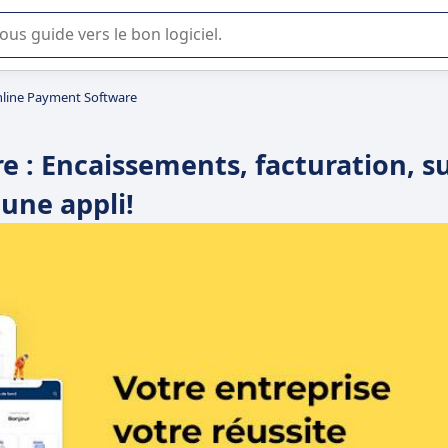
lisation ou la sélection de logiciel SaaS en entreprise.
nline Payment Software
 : Encaissements, facturation, su
 une appli!