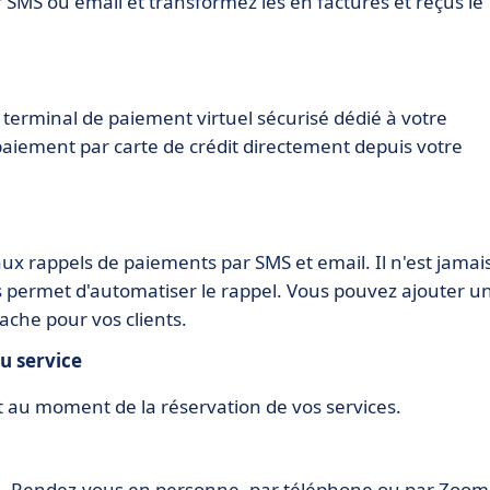
 SMS ou email et transformez les en factures et reçus le
n terminal de paiement virtuel sécurisé dédié à votre
 paiement par carte de crédit directement depuis votre
ux rappels de paiements par SMS et email. Il n'est jamai
s permet d'automatiser le rappel. Vous pouvez ajouter u
tache pour vos clients.
u service
u moment de la réservation de vos services.
7. Rendez-vous en personne, par téléphone ou par Zoom