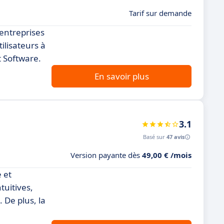
Tarif sur demande
 entreprises
ilisateurs à
t Software.
En savoir plus
3.1
Basé sur
47 avis
Version payante dès
49,00 € /mois
e et
tuitives,
 De plus, la