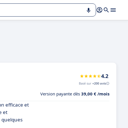
4.2
Basé sur
+200 avis
Version payante dès
39,00 € /mois
on efficace et
e et
n quelques