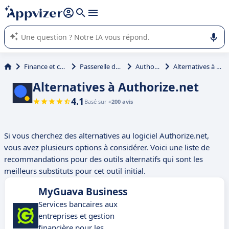
répondre (plusieurs lignes avec
shift + entrée
).
L'IA de Appvizer vous guide dans l'utilisation ou la sélection de
logiciel SaaS en entreprise.
Finance et comptabilité
Passerelle de paiement
Authorize.net
Alternatives à Authorize.net
Alternatives à Authorize.net
4.1
Basé sur
+200 avis
Si vous cherchez des alternatives au logiciel Authorize.net,
vous avez plusieurs options à considérer. Voici une liste de
recommandations pour des outils alternatifs qui sont les
meilleurs substituts pour cet outil initial.
MyGuava Business
Services bancaires aux
entreprises et gestion
financière pour les