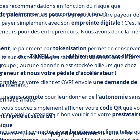
e des recommandations en fonction du risque que
ais vous imposer un comportement à tenir !
de paiement
, nous pouvons proposer à votre payeur de
t de payer simplement avec son
empreinte digitale
! C'est l
preneurs pour des entrepreneurs. Nous avons donc la m
ment
, le paiement par
tokenisation
permet de conserver
a forme d'un
TOKEN
afin de
débiter un montant différe
uite sur des technologies robustes et dans un centre de
oupe ; aucune donnée n'est stockée ailleurs que chez
preneur et nous votre pédale d'accélérateur !
S
ortable de votre client et OVRI envoie
une demande de
maintenant :
n un
sous-compte
pour leur donner de
l'autonomie
san
n face à face
 vous pouvez simplement afficher votre
code QR
que vo
 sans avoir à attendre le bon vouloir de votre
prestatair
t rapide et sécurisé
!
mique
tiquement connectés à vos
boutiques en ligne
telles q
e bonne option : une
page de paiement
avec un petit
Woocommerce
" et bien d'autres ! Et ceci sans avoir à pa