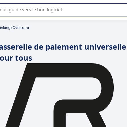
lisation ou la sélection de logiciel SaaS en entreprise.
nking (Ovri.com)
asserelle de paiement universelle
our tous