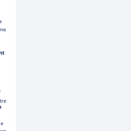
a
ême
nt
s
tre
e
ue
yer