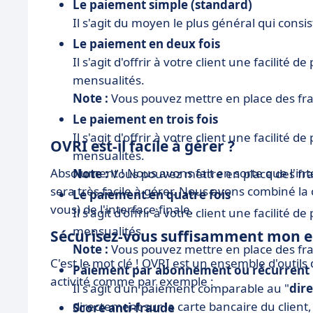
Le paiement simple (standard)
Il s'agit du moyen le plus général qui consi
Le paiement en deux fois
Il s'agit d'offrir à votre client une facili
mensualités.
Note :
Vous pouvez mettre en place des frai
Le paiement en trois fois
Il s'agit d'offrir à votre client une facilit
OVRI est-il facile à gérer ?
mensualités.
Absolument ! Nous avons fait en sorte que l'in
Note :
Vous pouvez mettre en place des frai
sera très facile à gérer. Nous avons combiné la
Le paiement en quatre fois
vous) de l'interface finale.
Il s'agit d'offrir à votre client une facili
mensualités.
Sécurisez-vous suffisamment mon e
Note :
Vous pouvez mettre en place des frai
C'est le mot clé ! OVRI est un ensemble d'outil
Paiement par abonnement ou récurrent
activité comme par exemple :
Il s'agit d'un paiement comparable au "
dire
directement sur la carte bancaire du client
Score anti-fraude