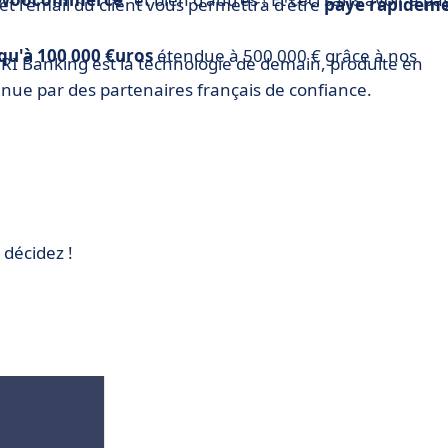
 l'email du client vous permettra d'être
payé rapidem
qu'à 100 000 €uros
étendue à 500 000 € grâce à nos
VRI Banking est la technologie de demain, produite en
nue par des partenaires français de confiance.
 décidez !