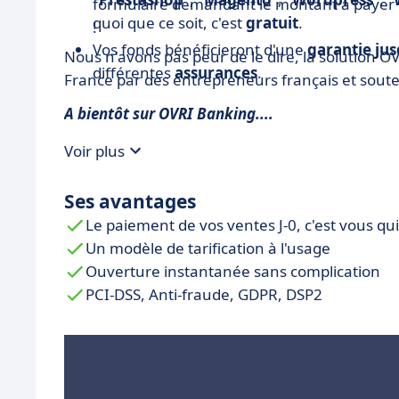
formulaire demandant le montant à payer et
quoi que ce soit, c'est
gratuit
.
!
Vos fonds bénéficieront d'une
garantie jus
Nous n'avons pas peur de le dire, la solution O
différentes
assurances
.
France par des entrepreneurs français et soute
A bientôt sur OVRI Banking....
Voir plus
Ses avantages
Le paiement de vos ventes J-0, c'est vous qui
Un modèle de tarification à l'usage
Ouverture instantanée sans complication
PCI-DSS, Anti-fraude, GDPR, DSP2