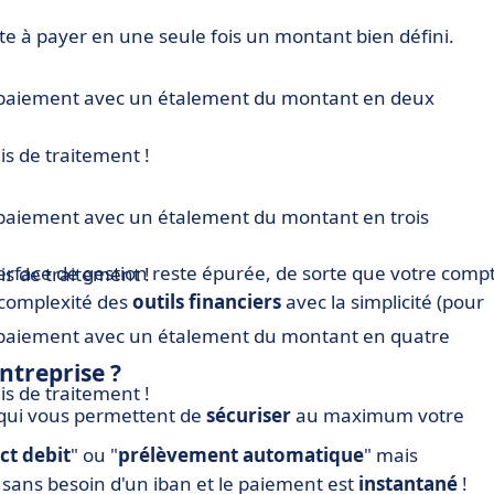
ste à payer en une seule fois un montant bien défini.
té de paiement avec un étalement du montant en deux
s de traitement !
é de paiement avec un étalement du montant en trois
terface de gestion reste épurée, de sorte que votre comp
s de traitement !
 complexité des
outils financiers
avec la simplicité (pour
té de paiement avec un étalement du montant en quatre
ntreprise ?
s de traitement !
s qui vous permettent de
sécuriser
au maximum votre
ct debit
" ou "
prélèvement automatique
" mais
, sans besoin d'un iban et le paiement est
instantané
!