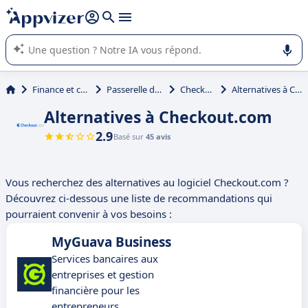
répondre (plusieurs lignes avec
shift + entrée
).
L'IA de Appvizer vous guide dans l'utilisation ou la sélection de
logiciel SaaS en entreprise.
Finance et comptabilité
Passerelle de paiement
Checkout.com
Alternatives à Checkout.com
Alternatives à Checkout.com
2.9
Basé sur
45 avis
Vous recherchez des alternatives au logiciel Checkout.com ?
Découvrez ci-dessous une liste de recommandations qui
pourraient convenir à vos besoins :
MyGuava Business
Services bancaires aux
entreprises et gestion
financière pour les
entrepreneurs