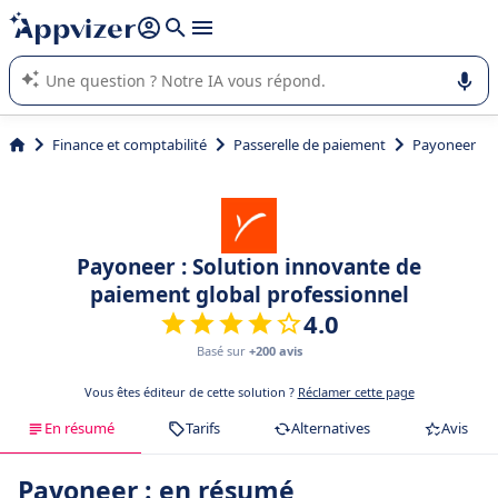
répondre (plusieurs lignes avec
shift + entrée
).
L'IA de Appvizer vous guide dans l'utilisation ou la sélection de
logiciel SaaS en entreprise.
Finance et comptabilité
Passerelle de paiement
Payoneer
Payoneer : Solution innovante de
paiement global professionnel
4.0
Basé sur
+200 avis
Vous êtes éditeur de cette solution ?
Réclamer cette page
En résumé
Tarifs
Alternatives
Avis
Payoneer : en résumé