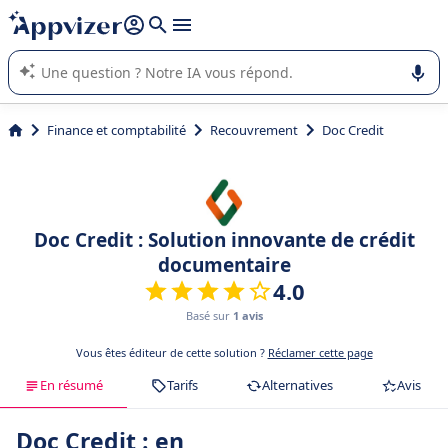
répondre (plusieurs lignes avec
shift + entrée
).
L'IA de Appvizer vous guide dans l'utilisation ou la sélection de
logiciel SaaS en entreprise.
Finance et comptabilité
Recouvrement
Doc Credit
Doc Credit : Solution innovante de crédit
documentaire
4.0
Basé sur
1 avis
Vous êtes éditeur de cette solution ?
Réclamer cette page
En résumé
Tarifs
Alternatives
Avis
Doc Credit : en