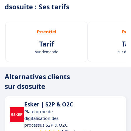
dsosuite : Ses tarifs
Essentiel
Exp
Tarif
Tar
sur demande
sur de
Alternatives clients
sur dsosuite
Esker | S2P & O2C
Plateforme de
digitalisation des
processus S2P & O2C