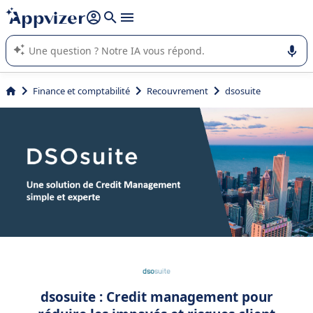
répondre (plusieurs lignes avec
shift + entrée
).
L'IA de Appvizer vous guide dans l'utilisation ou la sélection de
logiciel SaaS en entreprise.
Finance et comptabilité
Recouvrement
dsosuite
dsosuite : Credit management pour