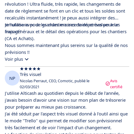
révolution ! Ultra fluide, très rapide, les changements de
date de règlement se font en un clic et tous les soldes sont
recalculés instantanément ! Je peux aussi intégrer des
simulations pour les chantiers incertains et évaluer leur
Je l'utilise avec de grandes masses de dépenses pour les
impact !
frais généraux et le détail des opérations pour les chantiers
(CA et Achats).
Nous sommes maintenant plus sereins sur la qualité de nos
prévisions !!
Voir plus
Très visuel
NP
Nicolas Perraut, CEO, Comotic, publié le
Avis
02/03/2021
certifié
J'utilise Alticash au quotidien depuis le début de l'année,
j'avais besoin d'avoir une vision sur mon plan de trésorerie
pour préparer au mieux pas croissance.
J'ai été séduit par l'aspect très visuel donné à l'outil ainsi que
le mode "Trello" qui permet de modifier son prévisionnel
très facilement et de voir l'impact d'un changement.