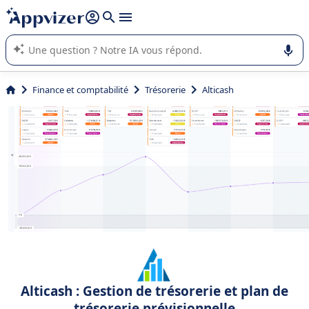
répondre (plusieurs lignes avec
shift + entrée
).
L'IA de Appvizer vous guide dans l'utilisation ou la sélection de
logiciel SaaS en entreprise.
Finance et comptabilité
Trésorerie
Alticash
Alticash : Gestion de trésorerie et plan de
trésorerie prévisionnelle