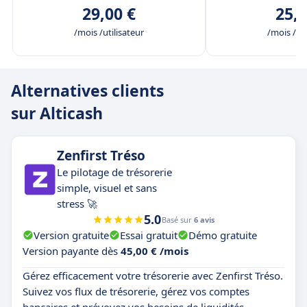
29,00 €
25,0
/mois /utilisateur
/mois /uti
Alternatives clients
sur Alticash
Zenfirst Tréso
Le pilotage de trésorerie
simple, visuel et sans
stress 🚀
5.0
Basé sur
6 avis
Version gratuite
Essai gratuit
Démo gratuite
Version payante dès
45,00 € /mois
Gérez efficacement votre trésorerie avec Zenfirst Tréso.
Suivez vos flux de trésorerie, gérez vos comptes
bancaires et prévoyez vos besoins de liquidités.