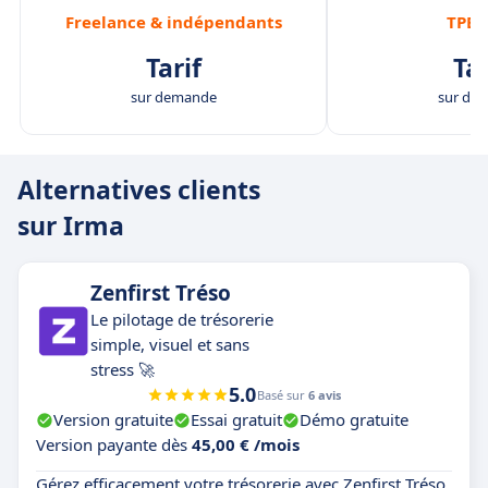
Freelance & indépendants
TPE/
Tarif
Tar
sur demande
sur de
Alternatives clients
sur Irma
Zenfirst Tréso
Le pilotage de trésorerie
simple, visuel et sans
stress 🚀
5.0
Basé sur
6 avis
Version gratuite
Essai gratuit
Démo gratuite
Version payante dès
45,00 € /mois
Gérez efficacement votre trésorerie avec Zenfirst Tréso.