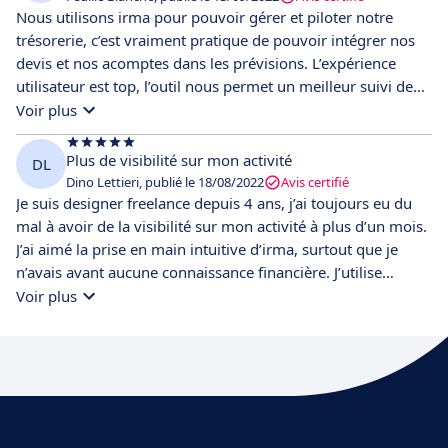
Nous utilisons irma pour pouvoir gérer et piloter notre
trésorerie, c’est vraiment pratique de pouvoir intégrer nos
devis et nos acomptes dans les prévisions. L’expérience
utilisateur est top, l’outil nous permet un meilleur suivi de
notre budget prévisionnel VS réalisé. Bravo au support qui
Voir plus
est super réactif ;) !
Plus de visibilité sur mon activité
DL
Dino Lettieri, publié le 18/08/2022
Avis certifié
Je suis designer freelance depuis 4 ans, j’ai toujours eu du
mal à avoir de la visibilité sur mon activité à plus d’un mois.
J’ai aimé la prise en main intuitive d’irma, surtout que je
n’avais avant aucune connaissance financière. J’utilise
désormais l’outil quotidiennement, ça me permet de savoir
Voir plus
quel salaire je vais pouvoir me verser ou encore décider
quel projet je vais accepter. Les actions proposées m’aident
et me permettent de comprendre comment mieux gérer
mon activité.