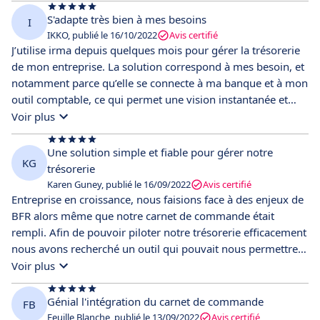
S'adapte très bien à mes besoins
I
IKKO, publié le 16/10/2022
Avis certifié
J’utilise irma depuis quelques mois pour gérer la trésorerie
de mon entreprise. La solution correspond à mes besoin, et
notamment parce qu’elle se connecte à ma banque et à mon
outil comptable, ce qui permet une vision instantanée et
juste de ma trésorerie. Au-delà de la simplicité d’utilisation,
Voir plus
toutes les recommandations de l’outil me permettent de
faciliter mes décisions. La solution propose une
Une solution simple et fiable pour gérer notre
KG
fonctionnalité de prédiction des dates qui s’avère
trésorerie
étonnamment juste. Aussi, très agréable de pouvoir
Karen Guney, publié le 16/09/2022
Avis certifié
justement proposer des fonctionnalités à l’équipe. Les
Entreprise en croissance, nous faisions face à des enjeux de
réponses sont rapides et c’est très plaisant de sentir que la
BFR alors même que notre carnet de commande était
solution s’adapte à mes besoins.
rempli. Afin de pouvoir piloter notre trésorerie efficacement
nous avons recherché un outil qui pouvait nous permettre
offrir une meilleure visibilité, et notamment la gestion de
Voir plus
notre budget. L'intégration à nos outils et la synchronisation
automatique est un vrai plus, et les fonctionnalités de
Génial l'intégration du carnet de commande
FB
prédiction sont vraiment bluffantes.
Feuille Blanche, publié le 13/09/2022
Avis certifié