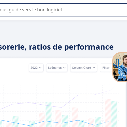
lisation ou la sélection de logiciel SaaS en entreprise.
ésorerie, ratios de performance