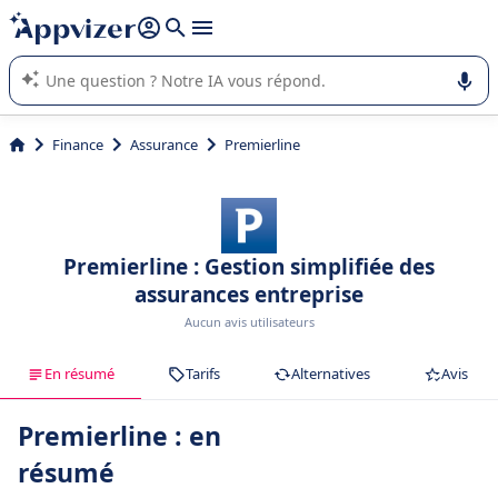
répondre (plusieurs lignes avec
shift + entrée
).
L'IA de Appvizer vous guide dans l'utilisation ou la sélection de
logiciel SaaS en entreprise.
Finance
Assurance
Premierline
Premierline : Gestion simplifiée des
assurances entreprise
Aucun avis utilisateurs
En résumé
Tarifs
Alternatives
Avis
Premierline : en
résumé