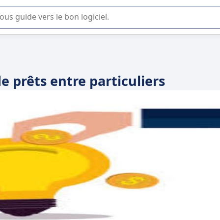
lisation ou la sélection de logiciel SaaS en entreprise.
de prêts entre particuliers