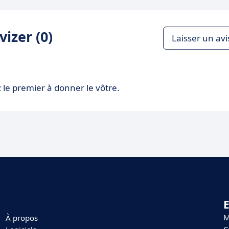
izer (0)
Laisser un avi
 le premier à donner le vôtre.
E
M
À propos