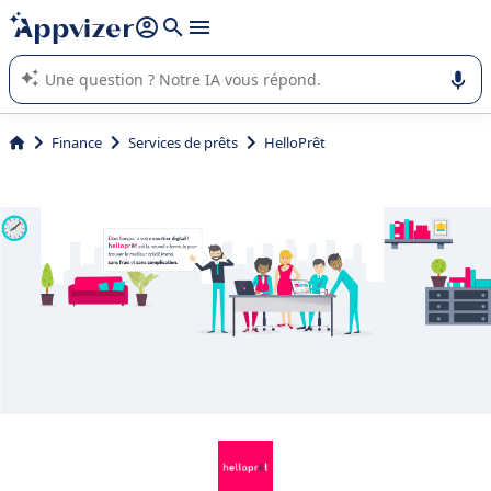
répondre (plusieurs lignes avec
shift + entrée
).
L'IA de Appvizer vous guide dans l'utilisation ou la sélection de
logiciel SaaS en entreprise.
Finance
Services de prêts
HelloPrêt