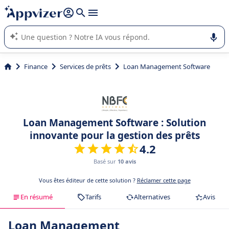
répondre (plusieurs lignes avec
shift + entrée
).
L'IA de Appvizer vous guide dans l'utilisation ou la sélection de
logiciel SaaS en entreprise.
Finance
Services de prêts
Loan Management Software
Loan Management Software : Solution
innovante pour la gestion des prêts
4.2
Basé sur
10 avis
Vous êtes éditeur de cette solution ?
Réclamer cette page
En résumé
Tarifs
Alternatives
Avis
Loan Management