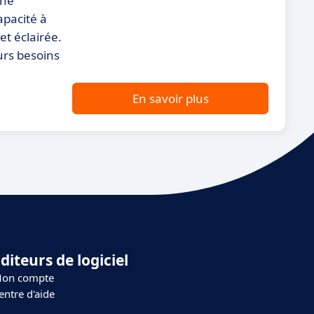
une
apacité à
et éclairée.
urs besoins
En savoir plus
diteurs de logiciel
on compte
entre d'aide