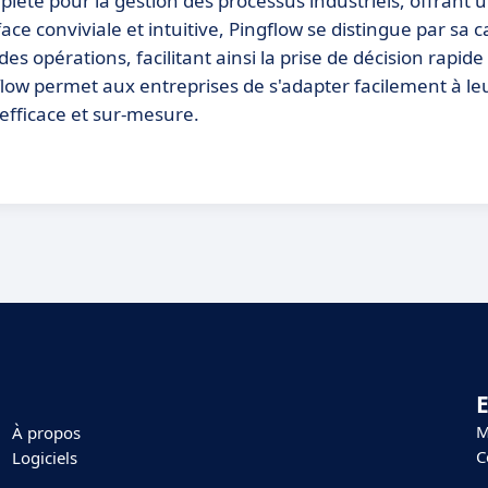
ète pour la gestion des processus industriels, offrant 
ace conviviale et intuitive, Pingflow se distingue par sa c
des opérations, facilitant ainsi la prise de décision rapide 
flow permet aux entreprises de s'adapter facilement à le
efficace et sur-mesure.
E
M
À propos
C
Logiciels