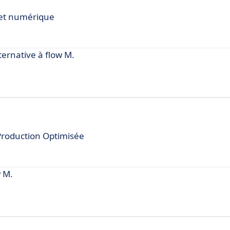
net numérique
rnative à flow M.
Production Optimisée
w M.