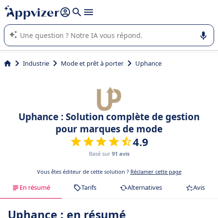
répondre (plusieurs lignes avec
shift + entrée
).
L'IA de Appvizer vous guide dans l'utilisation ou la sélection de
logiciel SaaS en entreprise.
Industrie
Mode et prêt à porter
Uphance
Uphance : Solution complète de gestion
pour marques de mode
4.9
Basé sur
91 avis
Vous êtes éditeur de cette solution ?
Réclamer cette page
En résumé
Tarifs
Alternatives
Avis
Uphance : en résumé