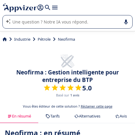
répondre (plusieurs lignes avec
shift + entrée
).
L'IA de Appvizer vous guide dans l'utilisation ou la sélection de
logiciel SaaS en entreprise.
Industrie
Pétrole
Neofirma
Neofirma : Gestion intelligente pour
entreprise du BTP
5.0
Basé sur
1 avis
Vous êtes éditeur de cette solution ?
Réclamer cette page
En résumé
Tarifs
Alternatives
Avis
Neofirma : en résumé