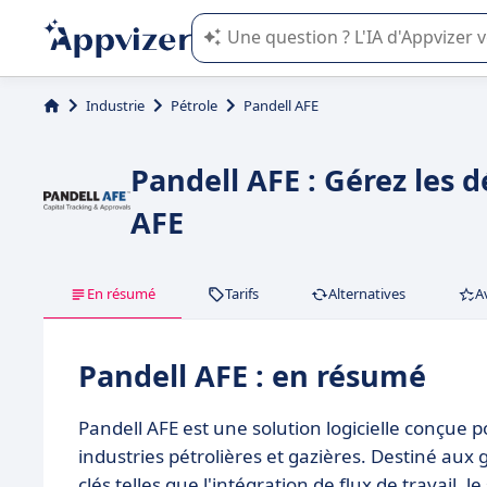
L'IA de Appvizer vous guide dans l'uti
Industrie
Pétrole
Pandell AFE
Pandell AFE : Gérez les 
AFE
En résumé
Tarifs
Alternatives
A
Pandell AFE : en résumé
Pandell AFE est une solution logicielle conçue p
industries pétrolières et gazières. Destiné aux 
clés telles que l'intégration de flux de travail,