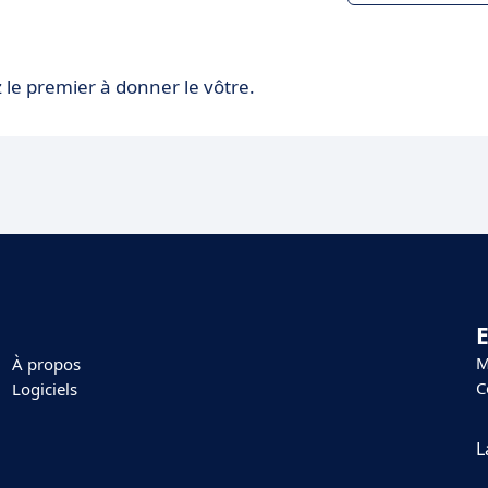
 le premier à donner le vôtre.
E
M
À propos
C
Logiciels
L