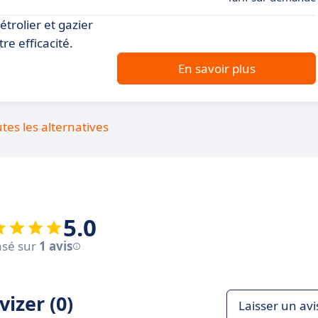
étrolier et gazier
re efficacité.
En savoir plus
utes les alternatives
5.0
sé sur
1 avis
izer (0)
Laisser un avi