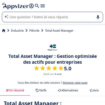
répondre (plusieurs lignes avec
shift + entrée
).
L'IA de Appvizer vous guide dans l'utilisation ou la sélection de
logiciel SaaS en entreprise.
Industrie
Pétrole
Total Asset Manager
Total Asset Manager : Gestion optimisée
des actifs pour entreprises
5.0
Basé sur
6 avis
Vous êtes éditeur de cette solution ?
Réclamer cette page
En résumé
Tarifs
Alternatives
Avis
Total Asset Manager :