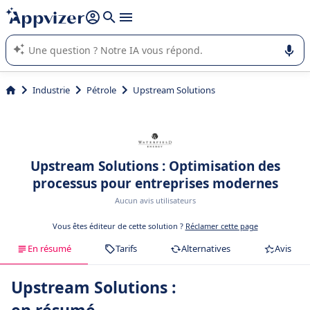
répondre (plusieurs lignes avec
shift + entrée
).
L'IA de Appvizer vous guide dans l'utilisation ou la sélection de
logiciel SaaS en entreprise.
Industrie
Pétrole
Upstream Solutions
Upstream Solutions : Optimisation des
processus pour entreprises modernes
Aucun avis utilisateurs
Vous êtes éditeur de cette solution ?
Réclamer cette page
En résumé
Tarifs
Alternatives
Avis
Upstream Solutions :