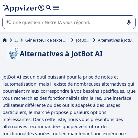
répondre (plusieurs lignes avec
shift + entrée
).
L'IA de Appvizer vous guide dans l'utilisation ou la sélection de
logiciel SaaS en entreprise.
IA
Générateur de texte par IA
JotBot AI
Alternatives à JotBot AI
Alternatives à JotBot AI
JotBot AI est un outil puissant pour la prise de notes et
l'automatisation, mais il existe de nombreuses alternatives qui
pourraient mieux correspondre à vos besoins spécifiques. Que
vous recherchiez des fonctionnalités similaires, une interface
utilisateur différente ou des outils adaptés à des usages
particuliers, le marché propose plusieurs options
intéressantes. Dans cette liste, nous vous présentons des
alternatives recommandées qui peuvent offrir des
fonctionnalités variées tout en maintenant une expérience