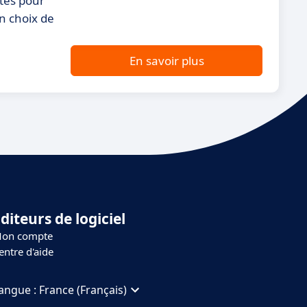
tes pour
un choix de
En savoir plus
diteurs de logiciel
on compte
entre d'aide
angue :
France (Français)