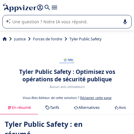
répondre (plusieurs lignes avec
shift + entrée
).
L'IA de Appvizer vous guide dans l'utilisation ou la sélection de
logiciel SaaS en entreprise.
Justice
Forces de l'ordre
Tyler Public Safety
Tyler Public Safety : Optimisez vos
opérations de sécurité publique
Aucun avis utilisateurs
Vous êtes éditeur de cette solution ?
Réclamer cette page
En résumé
Tarifs
Alternatives
Avis
Tyler Public Safety : en