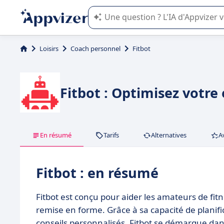
L'IA de Appvizer vous guide dans l'uti
Loisirs
Coach personnel
Fitbot
Fitbot : Optimisez votre
En résumé
Tarifs
Alternatives
A
Fitbot : en résumé
Fitbot est conçu pour aider les amateurs de fitne
remise en forme. Grâce à sa capacité de planific
conseils personnalisés, Fitbot se démarque dans