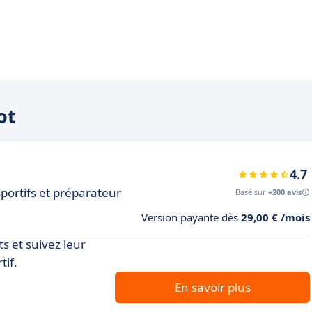
ot
4.7
 sportifs et préparateur
Basé sur
+200 avis
Version payante dès
29,00 € /mois
s et suivez leur
tif.
En savoir plus