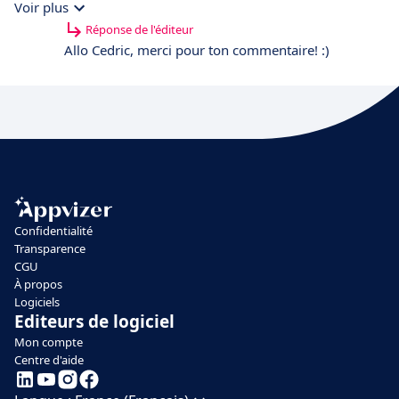
clients, si ce ne l'est déjà. Une valeur ajouté. En aucun cas je
Voir plus
regrette mon achat et mon investissement.
Réponse de l'éditeur
Allo Cedric, merci pour ton commentaire! :)
Confidentialité
Transparence
CGU
À propos
Logiciels
Editeurs de logiciel
Mon compte
Centre d'aide