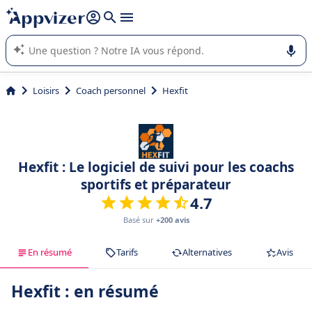
répondre (plusieurs lignes avec
shift + entrée
).
L'IA de Appvizer vous guide dans l'utilisation ou la sélection de
logiciel SaaS en entreprise.
Loisirs
Coach personnel
Hexfit
Hexfit : Le logiciel de suivi pour les coachs
sportifs et préparateur
4.7
Basé sur
+200 avis
En résumé
Tarifs
Alternatives
Avis
Hexfit : en résumé