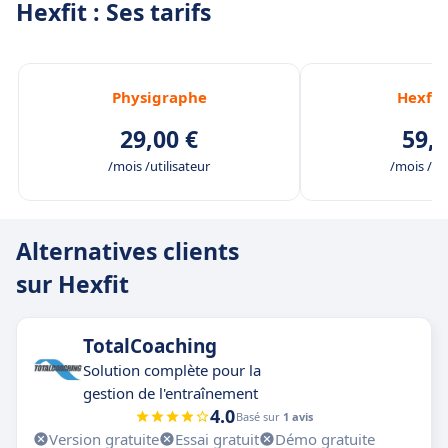
Hexfit : Ses tarifs
Physigraphe
Hexfit
29,00 €
59,0
/mois /utilisateur
/mois /uti
Alternatives clients
sur Hexfit
TotalCoaching
Solution complète pour la
gestion de l'entraînement
4.0
Basé sur
1 avis
Version gratuite
Essai gratuit
Démo gratuite