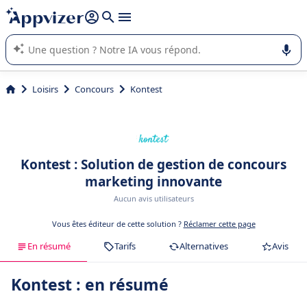
répondre (plusieurs lignes avec
shift + entrée
).
L'IA de Appvizer vous guide dans l'utilisation ou la sélection de
logiciel SaaS en entreprise.
Loisirs
Concours
Kontest
Kontest : Solution de gestion de concours
marketing innovante
Aucun avis utilisateurs
Vous êtes éditeur de cette solution ?
Réclamer cette page
En résumé
Tarifs
Alternatives
Avis
Kontest : en résumé