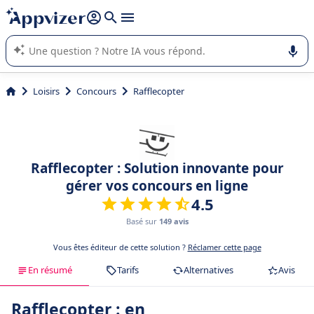
répondre (plusieurs lignes avec
shift + entrée
).
L'IA de Appvizer vous guide dans l'utilisation ou la sélection de
logiciel SaaS en entreprise.
Loisirs
Concours
Rafflecopter
Rafflecopter : Solution innovante pour
gérer vos concours en ligne
4.5
Basé sur
149 avis
Vous êtes éditeur de cette solution ?
Réclamer cette page
En résumé
Tarifs
Alternatives
Avis
Rafflecopter : en